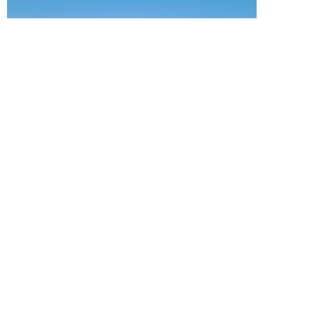
Nuevo tramo de carril bici entre Pastriz y La Puebla de
Alfindén.
S.E.
Temas
CTAZ
carril bici