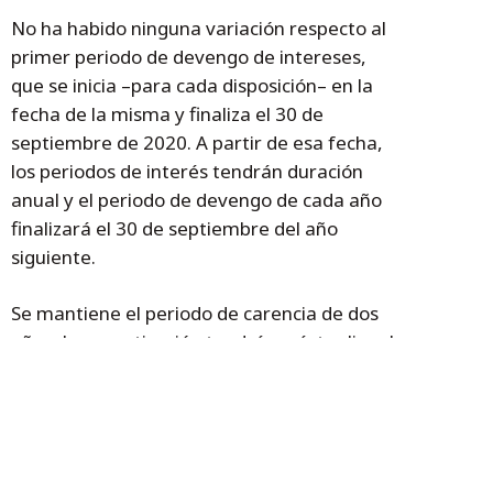
No ha habido ninguna variación respecto al
primer periodo de devengo de intereses,
que se inicia –para cada disposición– en la
fecha de la misma y finaliza el 30 de
septiembre de 2020. A partir de esa fecha,
los periodos de interés tendrán duración
anual y el periodo de devengo de cada año
finalizará el 30 de septiembre del año
siguiente.
Se mantiene el periodo de carencia de dos
años. La amortización tendrá carácter lineal
anual para el principal comenzando en 2022
hasta 2029 inclusive y durante el periodo de
carencia se satisfará el pago de intereses.
Asimismo, el Ejecutivo aragonés podrá
amortizar de forma anticipada (por importe