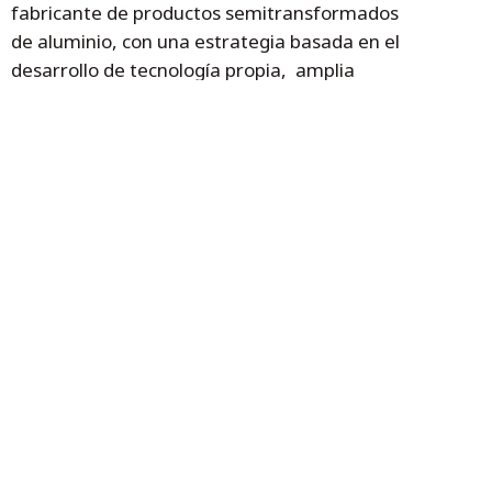
fabricante de productos semitransformados
de aluminio, con una estrategia basada en el
desarrollo de tecnología propia, amplia
gama de productos y marcas premium. En
la actualidad, dispone de fábricas en 4
continentes y vende sus productos en más
de 60 países, en sectores tan diversos como
los de alimentación, envase y embalaje,
edificación, transporte, industria y energías
renovables.
Temas
Grupo Alibérico