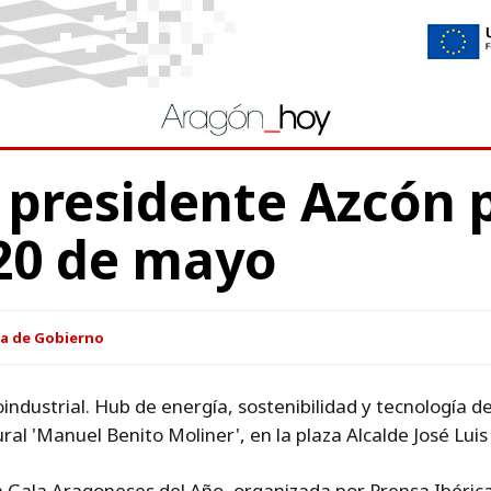
presidente Azcón p
 20 de mayo
ia de Gobierno
oindustrial. Hub de energía, sostenibilidad y tecnología d
ral 'Manuel Benito Moliner', en la plaza Alcalde José Luis
la Gala Aragoneses del Año, organizada por Prensa Ibérica