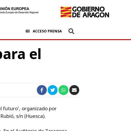
ACCESO PRENSA
ara el
el futuro', organizado por
 Rubió, s/n (Huesca).
. En el Auditorio de Zaragoza