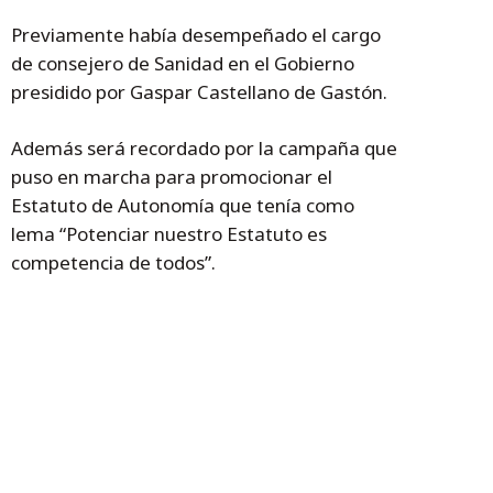
Previamente había desempeñado el cargo
de consejero de Sanidad en el Gobierno
presidido por Gaspar Castellano de Gastón.
Además será recordado por la campaña que
puso en marcha para promocionar el
Estatuto de Autonomía que tenía como
lema “Potenciar nuestro Estatuto es
competencia de todos”.
Ya en aquellos años De Andrés entendió que
hacían falta instrumentos fuertes jurídicos y
financieros para llevar adelante lo que
Aragón necesitaba para prosperar.