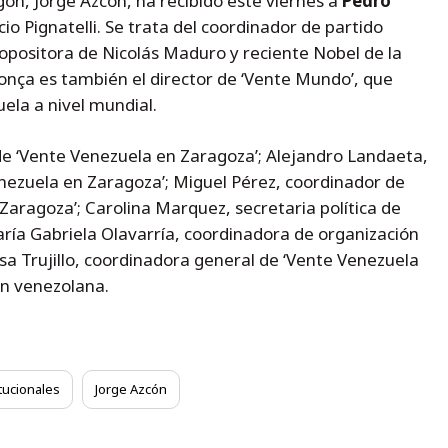
ón, Jorge Azcón, ha recibido este viernes a
Pedro
cio Pignatelli. Se trata del coordinador de partido
 opositora de Nicolás Maduro y reciente Nobel de la
ça es también el director de ‘Vente Mundo’, que
ela a nivel mundial.
 de ‘Vente Venezuela en Zaragoza’; Alejandro Landaeta,
nezuela en Zaragoza’; Miguel Pérez, coordinador de
Zaragoza’; Carolina Marquez, secretaria política de
ría Gabriela Olavarría, coordinadora de organización
sa Trujillo, coordinadora general de ‘Vente Venezuela
ón venezolana.
tucionales
Jorge Azcón