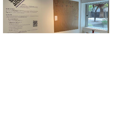
Exposición 'Hola Álbum' en la Biblioteca Pública de
Zaragoza.
Temas
Exposición
ilustración
Biblioteca de Zaragoza
Biblioteca Pública de Zaragoza