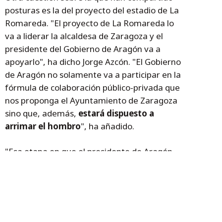
posturas es la del proyecto del estadio de La
Romareda. "El proyecto de La Romareda lo
va a liderar la alcaldesa de Zaragoza y el
presidente del Gobierno de Aragón va a
apoyarlo", ha dicho Jorge Azcón. "El Gobierno
de Aragón no solamente va a participar en la
fórmula de colaboración público-privada que
nos proponga el Ayuntamiento de Zaragoza
sino que, además,
estará dispuesto a
arrimar el hombro
", ha añadido.
"Esa etapa en que el presidente de Aragón
se sentía concernido y luego no se
involucraba se ha acabado. Ahora el
presidente de Aragón está involucrado al
100% en ayudar a la ciudad de Zaragoza y al
zaragocismo", ha concluido al respecto.