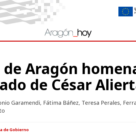
o de Aragón homena
gado de César Alier
onio Garamendi, Fátima Báñez, Teresa Perales, Ferra
to
ia de Gobierno