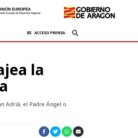
ACCESO PRENSA
jea la
ta
n Adrià, el Padre Ángel o