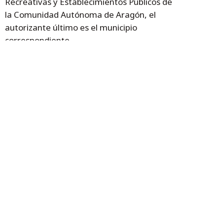
Recreativas y Establecimientos Públicos de
la Comunidad Autónoma de Aragón, el
autorizante último es el municipio
correspondiente.
--
Seadjuntan audios de la directora de Justicia
e Interior, Mª Angeles Júlvez.
Temas
menores
Fiestas del Pilar
Espectáculos
Interpeñas