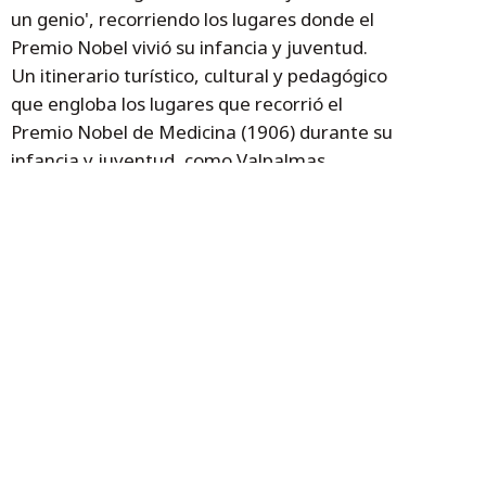
un genio', recorriendo los lugares donde el
Premio Nobel vivió su infancia y juventud.
Un itinerario turístico, cultural y pedagógico
que engloba los lugares que recorrió el
Premio Nobel de Medicina (1906) durante su
infancia y juventud, como Valpalmas,
Ayerbe, Petilla de Aragón y Linás de
Marcuello.
Este proyecto cultural en torno a la figura de
Santiago Ramón y Cajal, pretendía cultivar
con esmero la figura del científico, que
desde muy joven tuvo relación con la
Diputación de Zaragoza, institución que le
ayudó a adquirir su primer microscopio y
financió un trabajo con motivo de una
epidemia de cólera que se produjo en el Río