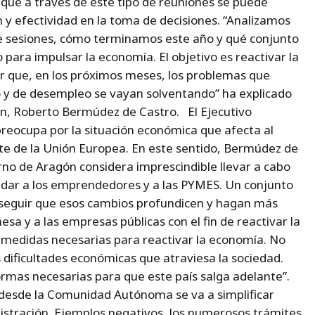
 que a través de este tipo de reuniones se puede
 y efectividad en la toma de decisiones. “Analizamos
 sesiones, cómo terminamos este año y qué conjunto
para impulsar la economía. El objetivo es reactivar la
 que, en los próximos meses, los problemas que
 y de desempleo se vayan solventando” ha explicado
ón, Roberto Bermúdez de Castro. El Ejecutivo
reocupa por la situación económica que afecta al
te de la Unión Europea. En este sentido, Bermúdez de
no de Aragón considera imprescindible llevar a cabo
dar a los emprendedores y a las PYMES. Un conjunto
conseguir que esos cambios profundicen y hagan más
sa y a las empresas públicas con el fin de reactivar la
 medidas necesarias para reactivar la economía. No
 dificultades económicas que atraviesa la sociedad.
ormas necesarias para que este país salga adelante”.
 desde la Comunidad Autónoma se va a simplificar
istración. Ejemplos negativos, los numerosos trámites