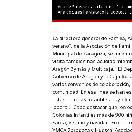
Ana de Salas visita la ludoteca “La gui
Ana de Salas ha visitado la ludoteca “
La directora general de Familia, A
verano", de la Asociación de Fami
Municipal de Zaragoza, se ha enma
visita también han acudido miemb
Aragón 3ymás y Multicaja. El Depa
Gobierno de Aragón y la Caja Rura
varios convenios de colaboración, c
comunidad. En esa línea se han es
estas Colonias Infantiles, cuyo fin
laboral. Cabe destacar que, en es
Colonias Infantiles más de 900 ni
Santa, verano y navidad. En concre
YMCA Zaragoza y Huesca, Asociac