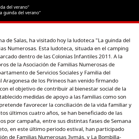
nda del verano”
La guinda del verano”
na de Salas, ha visitado hoy la ludoteca "La guinda del
lias Numerosas. Esta ludoteca, situada en el camping
rcado dentro de las Colonias Infantiles 2011. A la
ros de la Asociación de Familias Numerosas de
rtamento de Servicios Sociales y Familia del
l Aragonesa de los Pirineos han venido firmando
on el objetivo de contribuir al bienestar social de la
tablecido medidas de apoyo a las familias como son
 pretende favorecer la conciliación de la vida familiar y
tos últimos cuatro años, se han beneficiado de las
ños por campaña, entre sus distintas fases de Semana
to, en este último periodo estival, han participado
ión de Familias Numerosas 3ymás, y La Bombilla-