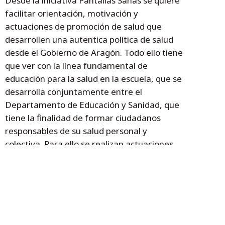
Desde la iniciativa Pantallas Sanas se quiere
facilitar orientación, motivación y
actuaciones de promoción de salud que
desarrollen una autentica política de salud
desde el Gobierno de Aragón. Todo ello tiene
que ver con la línea fundamental de
educación para la salud en la escuela, que se
desarrolla conjuntamente entre el
Departamento de Educación y Sanidad, que
tiene la finalidad de formar ciudadanos
responsables de su salud personal y
colectiva. Para ello se realizan actuaciones
de: formación del profesorado, elaboración
de materiales, integración curricular,
innovación educativa en la red de escuelas
promotoras de salud, implicación de las
familias.