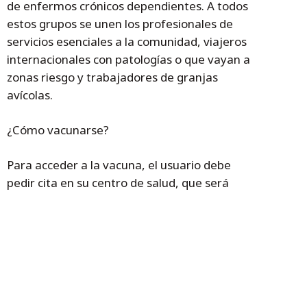
de enfermos crónicos dependientes. A todos
estos grupos se unen los profesionales de
servicios esenciales a la comunidad, viajeros
internacionales con patologías o que vayan a
zonas riesgo y trabajadores de granjas
avícolas.
¿Cómo vacunarse?
Para acceder a la vacuna, el usuario debe
pedir cita en su centro de salud, que será
además el punto donde se le proporcionará
toda la información sobre la vacunación que
necesite. En cuanto a la asistencia sanitaria
de la gripe, el SALUD recuerda que, salvo en
casos muy concretos, para la atención de los
pacientes con síntomas gripales no es