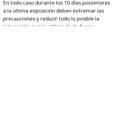
En todo caso durante los 10 días posteriores
a la última exposición deben extremar las
precauciones y reducir todo lo posible la
interacción social, utilizando de forma
constante la mascarilla.
En el caso de los positivos, no se realizará
seguimiento activo en los casos
asintomáticos o leve sin factores de riesgo.
Se priorizará el seguimiento activo de las
personas que estén en entornos
vulnerables, mayores de 70 años,
inmunodeprimidos, embarazadas, y
personas no vacunadas.
Asimismo, se han elaborado materiales
divulgativos, que se adjuntan, para informar