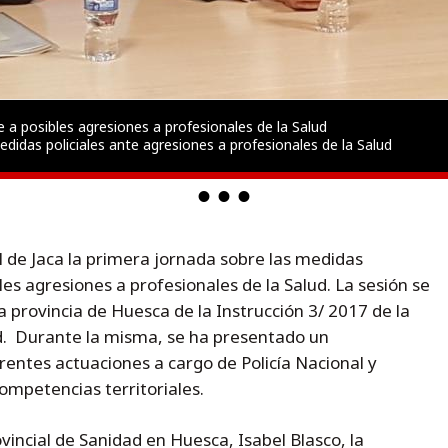
e a posibles agresiones a profesionales de la Salud
edidas policiales ante agresiones a profesionales de la Salud
l de Jaca la primera jornada sobre las medidas
les agresiones a profesionales de la Salud. La sesión se
la provincia de Huesca de la Instrucción 3/ 2017 de la
d. Durante la misma, se ha presentado un
rentes actuaciones a cargo de Policía Nacional y
competencias territoriales.
ovincial de Sanidad en Huesca, Isabel Blasco, la