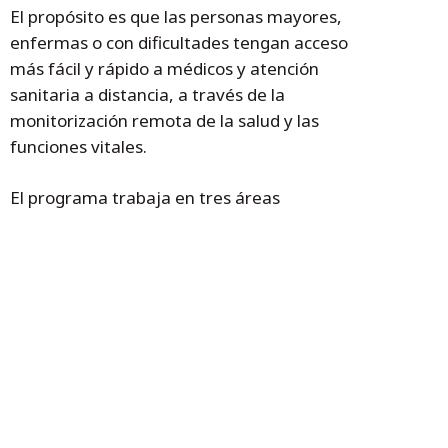
El propósito es que las personas mayores,
enfermas o con dificultades tengan acceso
más fácil y rápido a médicos y atención
sanitaria a distancia, a través de la
monitorización remota de la salud y las
funciones vitales.
El programa trabaja en tres áreas
temáticas:
• Uso generalizado de herramientas
digitales innovadoras que permitan un
seguimiento y diagnóstico médico eficaz de
las personas mayores.
• Aumentar la disponibilidad de servicios de
teleasistencia y telemedicina para personas