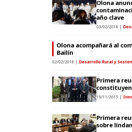
Olona anunc
contaminaci
año clave
03/02/2016
|
Desa
Olona acompañará al comit
Bailín
02/02/2016
|
Desarrollo Rural y Sosten
Primera reu
constituyen
19/11/2015
|
Inno
Primera reu
sobre linda