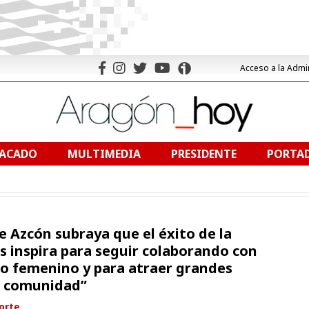
Acceso a la Admi
TACADO
MULTIMEDIA
PRESIDENTE
PORTAD
e Azcón subraya que el éxito de la
os inspira para seguir colaborando con
to femenino y para atraer grandes
a comunidad”
orte