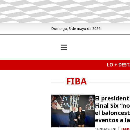
Domingo, 3 de mayo de 2026
LO + DES
FIBA
El president
Final Six “n
el balonces
eventos a l
18/04/2026
|
Dep