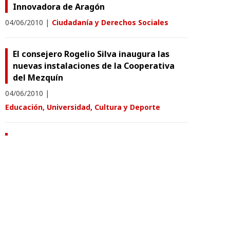
Innovadora de Aragón
04/06/2010
|
Ciudadanía y Derechos Sociales
El consejero Rogelio Silva inaugura las
nuevas instalaciones de la Cooperativa
del Mezquín
04/06/2010
|
Educación, Universidad, Cultura y Deporte
Presentación de la Muestra Aragonesa de
Artes Escénicas y Música
11/05/2010
|
Economía, Industria y Empleo