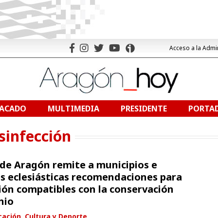
Acceso a la Admi
TACADO
MULTIMEDIA
PRESIDENTE
PORTAD
sinfección
 de Aragón remite a municipios e
es eclesiásticas recomendaciones para
ción compatibles con la conservación
nio
ación, Cultura y Deporte