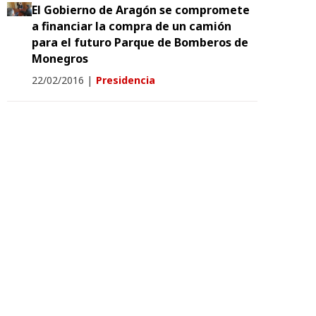
El Gobierno de Aragón se compromete
a financiar la compra de un camión
para el futuro Parque de Bomberos de
Monegros
22/02/2016
|
Presidencia
La consejera de Economía, Industria
y Empleo, Marta Gastón, inaugura
FEMOGA
18/09/2015
|
Economía, Industria y Empleo