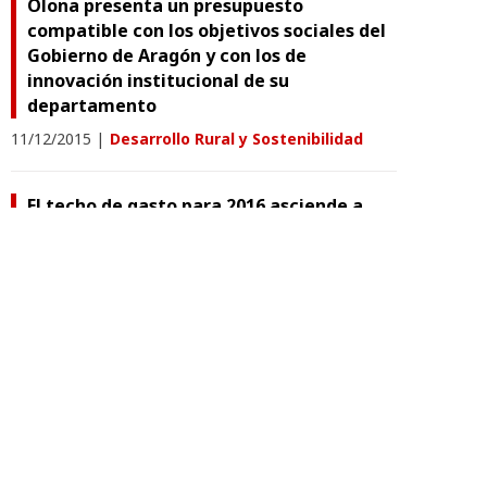
Olona presenta un presupuesto
compatible con los objetivos sociales del
Gobierno de Aragón y con los de
innovación institucional de su
departamento
11/12/2015
|
Desarrollo Rural y Sostenibilidad
El techo de gasto para 2016 asciende a
4.794 millones de euros
17/11/2015
|
Hacienda y Administración Pública
Luz verde a la refinanciación de hasta 238
millones de deuda de la Corporación
Empresarial
15/09/2015
|
Hacienda y Administración Pública