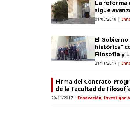
La reforma d
sigue avanza
01/03/2018
|
Inno
El Gobierno
histórica” c
Filosofía y 
21/11/2017
|
Inno
Firma del Contrato-Progr
de la Facultad de Filosofí
20/11/2017
|
Innovación, Investigació