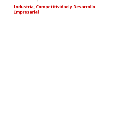
Industria, Competitividad y Desarrollo
Empresarial
El Gobierno licita la segunda fase de
las obras en San Pedro el Viejo de
Huesca
21/02/2020
|
Educación, Cultura y Deporte