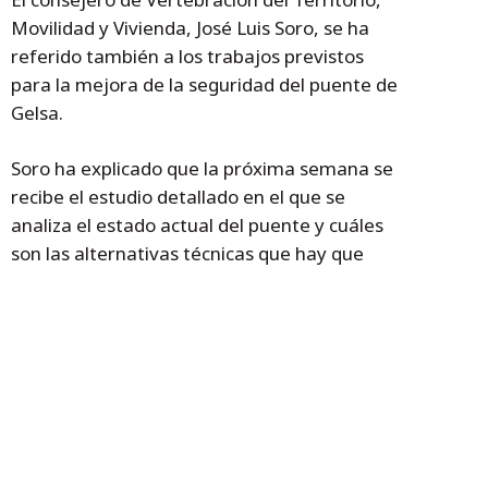
Movilidad y Vivienda, José Luis Soro, se ha
referido también a los trabajos previstos
para la mejora de la seguridad del puente de
Gelsa.
Soro ha explicado que la próxima semana se
recibe el estudio detallado en el que se
analiza el estado actual del puente y cuáles
son las alternativas técnicas que hay que
llevar a cabo, con este estudio se “licitará la
redacción del proyecto para que se pueda
ejecutar el proyecto” y con la previsión de
que “las obras de emergencia puedan
comenzar en el primer trimestre del 2019”.
Para el consejero “no se está planteando
hacer un arreglo, un lavado de cara del