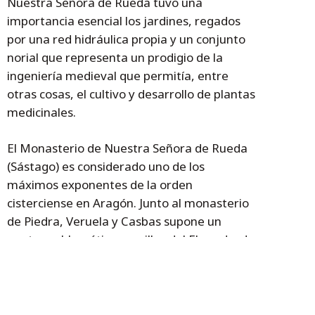
Nuestra Señora de Rueda tuvo una
importancia esencial los jardines, regados
por una red hidráulica propia y un conjunto
norial que representa un prodigio de la
ingeniería medieval que permitía, entre
otras cosas, el cultivo y desarrollo de plantas
medicinales.
El Monasterio de Nuestra Señora de Rueda
(Sástago) es considerado uno de los
máximos exponentes de la orden
cisterciense en Aragón. Junto al monasterio
de Piedra, Veruela y Casbas supone un
punto emblemático, a orillas del Ebro, desde
el punto de vista del patrimonio cultural y
turístico. Las obras se iniciaron en 1202 y
contó con importantes reformas en los
siglos XVI-XVIII. De este edificio destaca la