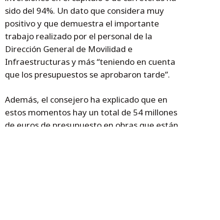
sido del 94%. Un dato que considera muy
positivo y que demuestra el importante
trabajo realizado por el personal de la
Dirección General de Movilidad e
Infraestructuras y más “teniendo en cuenta
que los presupuestos se aprobaron tarde”.
Además, el consejero ha explicado que en
estos momentos hay un total de 54 millones
de euros de presupuesto en obras que están
o bien en ejecución o en tramitación.
“Estamos consiguiendo unos niveles de
inversión muy altos” ha concluido Soro.
Temas
José Luis Soro
José Gascón
Biscarrués