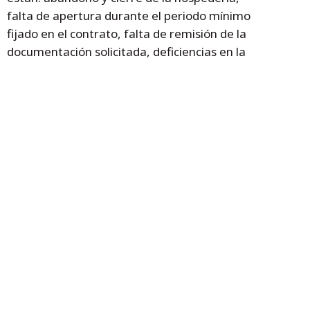
falta de apertura durante el periodo mínimo
fijado en el contrato, falta de remisión de la
documentación solicitada, deficiencias en la
prestación del servicio, negligencia en el
mantenimiento del edificio de hospedería y
los jardines.
En septiembre de 2016, y tras reiterar que
no ha sido posible llegar a ningún acuerdo,
se ha presentado una demanda ante la
jurisdicción civil instando una acción
declarativa de resolución contractual y una
solicitud de medida cautelar para recuperar
lo antes posible la posesión de la
Hospedería.
Temas