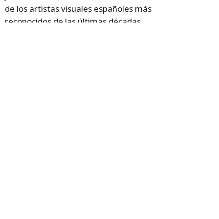
de los artistas visuales españoles más
reconocidos de las últimas décadas.
Formado inicialmente como pintor, ha
desarrollado una investigación centrada en
la imagen fotográfica, el espacio y la
percepción. Ha expuesto en instituciones
nacionales e internacionales y ha sido
galardonado, entre otros reconocimientos,
con el Premio Nacional de Fotografía. Su
trabajo se caracteriza por una mirada
analítica que explora la arquitectura, el
paisaje y la memoria visual desde una
sensibilidad contemporánea.