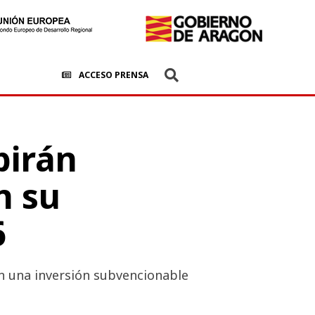
ACCESO PRENSA
birán
n su
6
on una inversión subvencionable