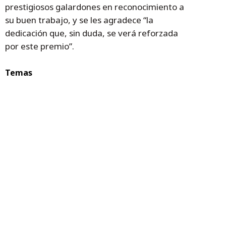
prestigiosos galardones en reconocimiento a
su buen trabajo, y se les agradece “la
dedicación que, sin duda, se verá reforzada
por este premio”.
Temas
educación
Ciencia
Graus
ciencia en acción
Joaquín Costa
CEIP Joaquín Costa