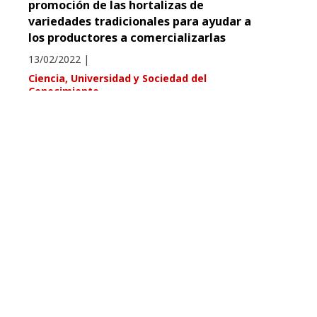
promoción de las hortalizas de
variedades tradicionales para ayudar a
los productores a comercializarlas
13/02/2022
|
Ciencia, Universidad y Sociedad del
Conocimiento
El CITA estrena nueva estructura de
investigación para hacer frente a los
retos globales en las áreas de
agroalimentación y medio ambiente
29/12/2021
|
Ciencia, Universidad y Sociedad del
Conocimiento