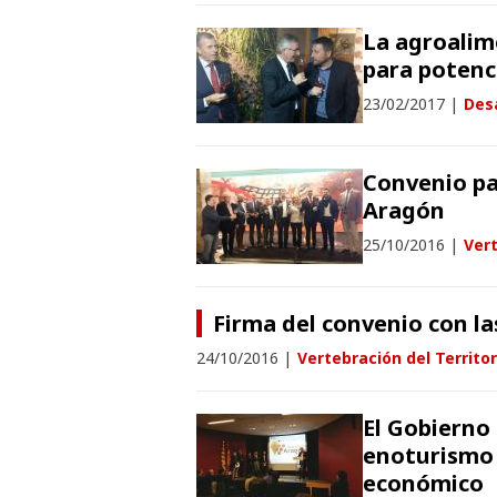
La agroalim
para potenci
23/02/2017
|
Desa
Convenio pa
Aragón
25/10/2016
|
Vert
Firma del convenio con la
24/10/2016
|
Vertebración del Territor
El Gobierno
enoturismo 
económico