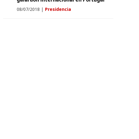
08/07/2018
|
Presidencia
El Museo de Albarracín acoge la
exposición “Fotografía en la Colección
Circa XX. Tradición y Renovación”
31/03/2017
|
Educación, Cultura y Deporte