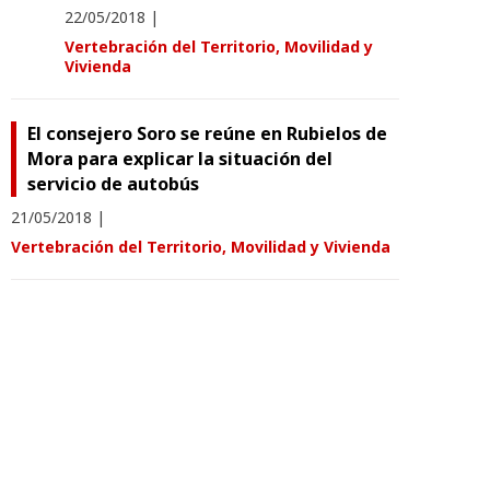
22/05/2018
|
Vertebración del Territorio, Movilidad y
Vivienda
El consejero Soro se reúne en Rubielos de
Mora para explicar la situación del
servicio de autobús
21/05/2018
|
Vertebración del Territorio, Movilidad y Vivienda
Soro destaca el valor estratégico de
las actuaciones puestas en marcha
para la mejora de carreteras
15/05/2018
|
Vertebración del Territorio, Movilidad y
Vivienda