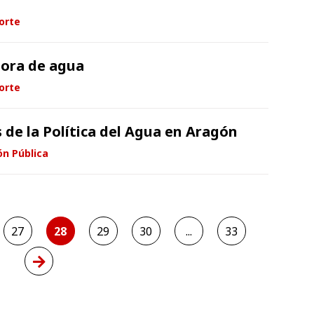
orte
dora de agua
orte
 de la Política del Agua en Aragón
ón Pública
27
28
29
30
...
33