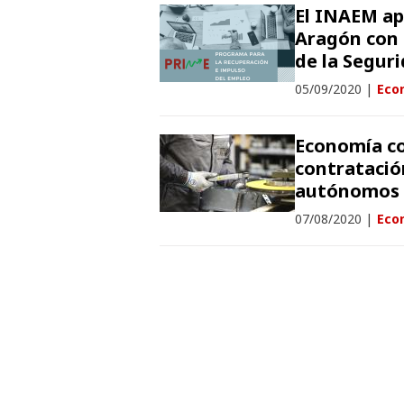
El INAEM ap
Aragón con 
de la Seguri
05/09/2020
|
Econ
Economía co
contratació
autónomos 
07/08/2020
|
Econ