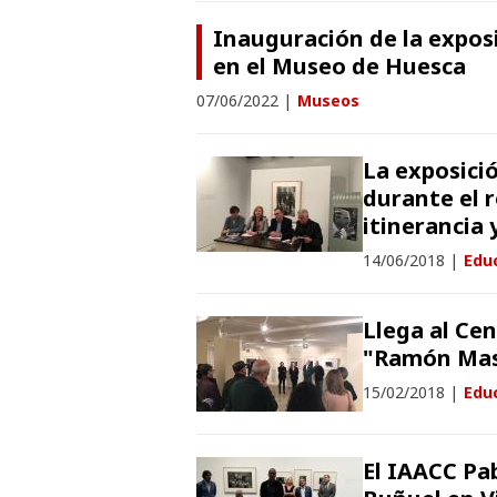
Inauguración de la expos
en el Museo de Huesca
07/06/2022
|
Museos
La exposici
durante el 
itinerancia 
14/06/2018
|
Educ
Llega al Ce
"Ramón Masa
15/02/2018
|
Educ
El IAACC Pa