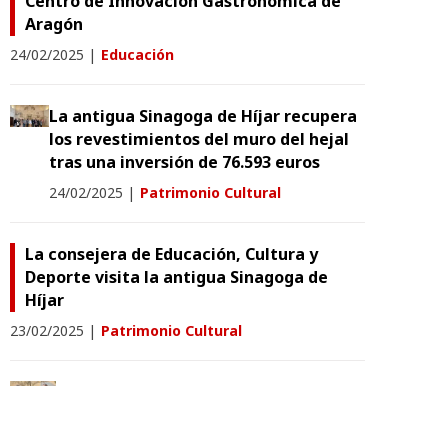
Centro de Innovación Gastronómica de
Aragón
24/02/2025
|
Educación
La antigua Sinagoga de Híjar recupera
los revestimientos del muro del hejal
tras una inversión de 76.593 euros
24/02/2025
|
Patrimonio Cultural
La consejera de Educación, Cultura y
Deporte visita la antigua Sinagoga de
Híjar
23/02/2025
|
Patrimonio Cultural
El IES Sierra de Guara de Huesca
estrena aulario tras casi diez años
con aulas prefabricadas