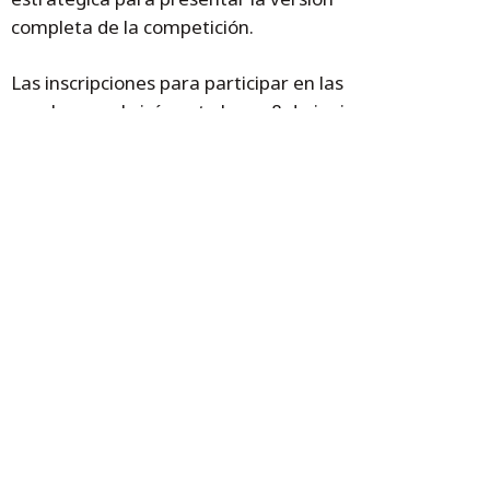
completa de la competición.
Las inscripciones para participar en las
pruebas se abrirán este lunes 8 de junio, con
un precio promocional de lanzamiento
disponible hasta el viernes 12 de junio en la
página web
hyatlon.org
.
Presentación del primer tour nacional de hyatlón esta