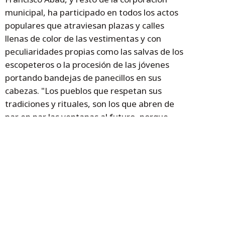
municipal, ha participado en todos los actos
populares que atraviesan plazas y calles
llenas de color de las vestimentas y con
peculiaridades propias como las salvas de los
escopeteros o la procesión de las jóvenes
portando bandejas de panecillos en sus
cabezas. "Los pueblos que respetan sus
tradiciones y rituales, son los que abren de
par en par las ventanas al futuro, porque
este que se asienta sobre la base de la
historia y la tradición", ha asegurado. En
este sentido, alaba la que se sigue en
Escatrón, en honor a una santa de origen
siciliano, con gran devoción en numerosos
municipios de la Comunidad.
Temas